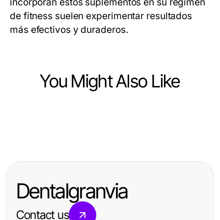
incorporan estos suplementos en su régimen
de fitness suelen experimentar resultados
más efectivos y duraderos.
You Might Also Like
Ecommerce & Shopping
Ecommerce & Shopping
The Complete Sina Magnetica
Ecommerce & Shopping
Deja de Hacer Esto con
Guide for Homeowners (2026
Guía Esencial de Esteroidesshop:
Esteroidesshop — Aquí Está Por
Edition)
Esteroides Anabólicos Efectivos
Qué
Dentalgranvia
para 2026
Contact us